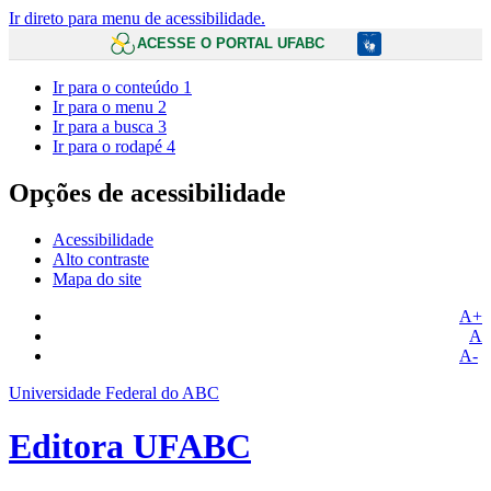
Ir direto para menu de acessibilidade.
ACESSE O PORTAL UFABC
Ir para o conteúdo
1
Ir para o menu
2
Ir para a busca
3
Ir para o rodapé
4
Opções de acessibilidade
Acessibilidade
Alto contraste
Mapa do site
A+
A
A-
Universidade Federal do ABC
Editora UFABC