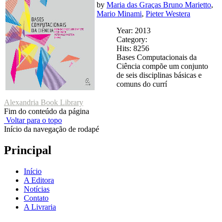
by
Maria das Graças Bruno Marietto
,
Mario Minami
,
Pieter Westera
Year: 2013
Category:
Hits: 8256
Bases Computacionais da
Ciência compõe um conjunto
de seis disciplinas básicas e
comuns do currí
Alexandria Book Library
Fim do conteúdo da página
Voltar para o topo
Início da navegação de rodapé
Principal
Início
A Editora
Notícias
Contato
A Livraria