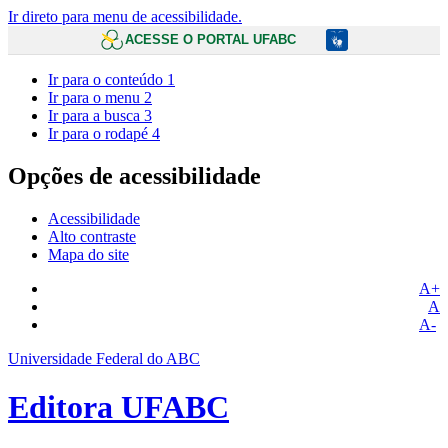
Ir direto para menu de acessibilidade.
ACESSE O PORTAL UFABC
Ir para o conteúdo
1
Ir para o menu
2
Ir para a busca
3
Ir para o rodapé
4
Opções de acessibilidade
Acessibilidade
Alto contraste
Mapa do site
A+
A
A-
Universidade Federal do ABC
Editora UFABC