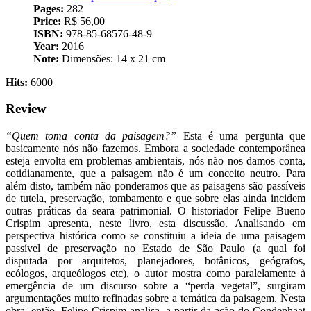
Pages:
282
Price:
R$ 56,00
ISBN:
978-85-68576-48-9
Year:
2016
Note:
Dimensões: ‎14 x 21 cm
Hits:
6000
Review
“Quem toma conta da paisagem?”
Esta é uma pergunta que
basicamente nós não fazemos. Embora a sociedade contemporânea
esteja envolta em problemas ambientais, nós não nos damos conta,
cotidianamente, que a paisagem não é um conceito neutro. Para
além disto, também não ponderamos que as paisagens são passíveis
de tutela, preservação, tombamento e que sobre elas ainda incidem
outras práticas da seara patrimonial. O historiador Felipe Bueno
Crispim apresenta, neste livro, esta discussão. Analisando em
perspectiva histórica como se constituiu a ideia de uma paisagem
passível de preservação no Estado de São Paulo (a qual foi
disputada por arquitetos, planejadores, botânicos, geógrafos,
ecólogos, arqueólogos etc), o autor mostra como paralelamente à
emergência de um discurso sobre a “perda vegetal”, surgiram
argumentações muito refinadas sobre a temática da paisagem. Nesta
obra, então, Felipe Crispim analisa, a partir da ação do Condephaat