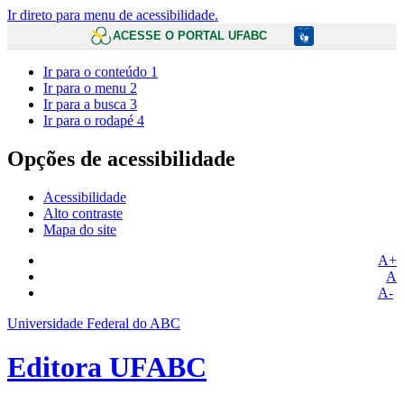
Ir direto para menu de acessibilidade.
ACESSE O PORTAL UFABC
Ir para o conteúdo
1
Ir para o menu
2
Ir para a busca
3
Ir para o rodapé
4
Opções de acessibilidade
Acessibilidade
Alto contraste
Mapa do site
A+
A
A-
Universidade Federal do ABC
Editora UFABC