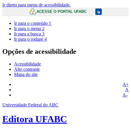
Ir direto para menu de acessibilidade.
ACESSE O PORTAL UFABC
Ir para o conteúdo
1
Ir para o menu
2
Ir para a busca
3
Ir para o rodapé
4
Opções de acessibilidade
Acessibilidade
Alto contraste
Mapa do site
A+
A
A-
Universidade Federal do ABC
Editora UFABC