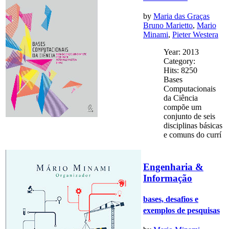
by
Maria das Graças
Bruno Marietto
,
Mario
Minami
,
Pieter Westera
Year: 2013
Category:
Hits: 8250
Bases
Computacionais
da Ciência
compõe um
conjunto de seis
disciplinas básicas
e comuns do currí
Engenharia &
Informação
bases, desafios e
exemplos de pesquisas