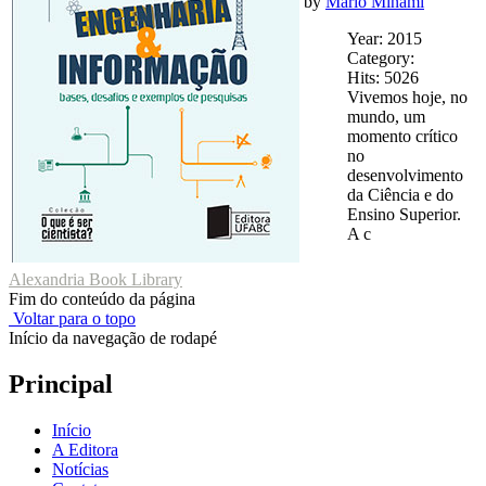
by
Mario Minami
Year: 2015
Category:
Hits: 5026
Vivemos hoje, no
mundo, um
momento crítico
no
desenvolvimento
da Ciência e do
Ensino Superior.
A c
Alexandria Book Library
Fim do conteúdo da página
Voltar para o topo
Início da navegação de rodapé
Principal
Início
A Editora
Notícias