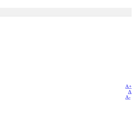
A+
A
A-