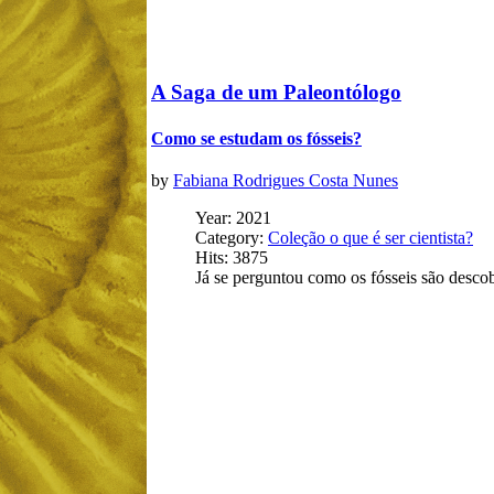
A Saga de um Paleontólogo
Como se estudam os fósseis?
by
Fabiana Rodrigues Costa Nunes
Year: 2021
Category:
Coleção o que é ser cientista?
Hits: 3875
Já se perguntou como os fósseis são desco