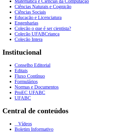
Matemática e Ciências da Computação
Ciências Naturais e Cognição
Ciências Sociais
Educação e Licenciatura
Engenharias
Coleção o que é ser cientista?
Coleção UFABCriança
Coleção Intera
Institucional
Conselho Editorial
Editais
Fluxo Contínuo
Formulários
Normas e Documentos
ProEC UFABC
UFABC
Central de conteúdos
Vídeos
Boletim Informativo