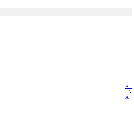
A+
A
A-