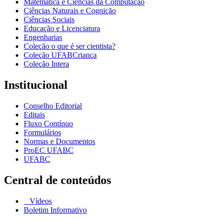
Matemática e Ciências da Computação
Ciências Naturais e Cognição
Ciências Sociais
Educação e Licenciatura
Engenharias
Coleção o que é ser cientista?
Coleção UFABCriança
Coleção Intera
Institucional
Conselho Editorial
Editais
Fluxo Contínuo
Formulários
Normas e Documentos
ProEC UFABC
UFABC
Central de conteúdos
Vídeos
Boletim Informativo