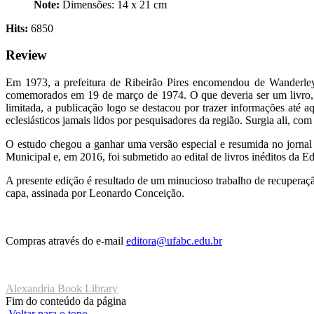
Note:
Dimensões: ‎14 x 21 cm
Hits:
6850
Review
Em 1973, a prefeitura de Ribeirão Pires encomendou de Wanderley
comemorados em 19 de março de 1974. O que deveria ser um livro, a
limitada, a publicação logo se destacou por trazer informações até
eclesiásticos jamais lidos por pesquisadores da região. Surgia ali, 
O estudo chegou a ganhar uma versão especial e resumida no jornal
Municipal e, em 2016, foi submetido ao edital de livros inéditos da
A presente edição é resultado de um minucioso trabalho de recuperaçã
capa, assinada por Leonardo Conceição.
Compras através do e-mail
editora@ufabc.edu.br
Alexandria Book Library
Fim do conteúdo da página
Voltar para o topo