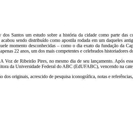
 dos Santos um estudo sobre a história da cidade como parte das 
cabou sendo distribuído como apostila rodada em um daqueles antigo
 aquele momento desconhecidas – como o dia exato da fundação da Cape
com apenas 22 anos, um dos mais competentes e celebrados historiadores
 A Voz de Ribeirão Pires, no mesmo dia de seu lançamento. Após ess
 Editora da Universidade Federal do ABC (EdUFABC), vencendo na categ
o dos originais, acrescido de pesquisa iconográfica, notas e referência