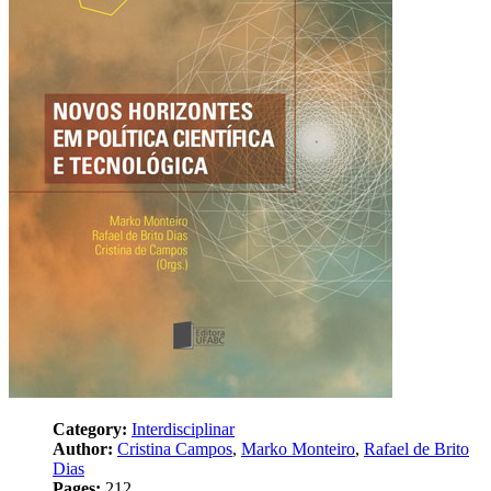
Category:
Interdisciplinar
Author:
Cristina Campos
,
Marko Monteiro
,
Rafael de Brito
Dias
Pages:
212