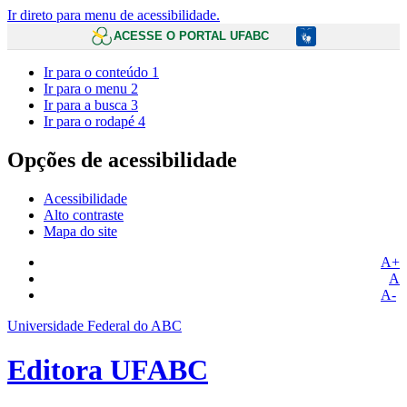
Ir direto para menu de acessibilidade.
ACESSE O PORTAL UFABC
Ir para o conteúdo
1
Ir para o menu
2
Ir para a busca
3
Ir para o rodapé
4
Opções de acessibilidade
Acessibilidade
Alto contraste
Mapa do site
A+
A
A-
Universidade Federal do ABC
Editora UFABC