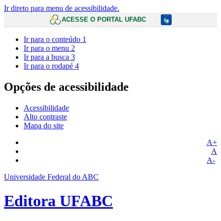
Ir direto para menu de acessibilidade.
ACESSE O PORTAL UFABC
Ir para o conteúdo
1
Ir para o menu
2
Ir para a busca
3
Ir para o rodapé
4
Opções de acessibilidade
Acessibilidade
Alto contraste
Mapa do site
A+
A
A-
Universidade Federal do ABC
Editora UFABC