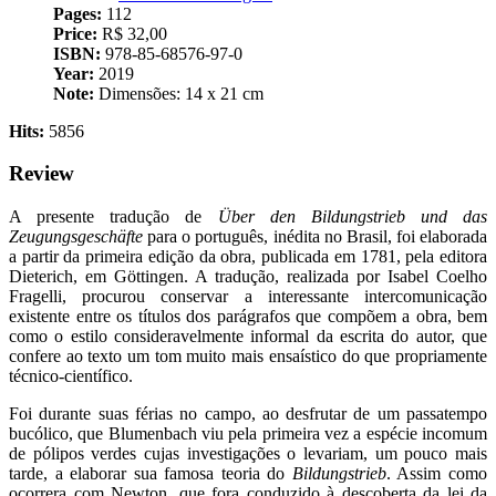
Pages:
112
Price:
R$ 32,00
ISBN:
978-85-68576-97-0
Year:
2019
Note:
Dimensões: ‎14 x 21 cm
Hits:
5856
Review
A presente tradução de
Über den Bildungstrieb und das
Zeugungsgeschäfte
para o português, inédita no Brasil, foi elaborada
a partir da primeira edição da obra, publicada em 1781, pela editora
Dieterich, em Göttingen. A tradução, realizada por Isabel Coelho
Fragelli, procurou conservar a interessante intercomunicação
existente entre os títulos dos parágrafos que compõem a obra, bem
como o estilo consideravelmente informal da escrita do autor, que
confere ao texto um tom muito mais ensaístico do que propriamente
técnico-científico.
Foi durante suas férias no campo, ao desfrutar de um passatempo
bucólico, que Blumenbach viu pela primeira vez a espécie incomum
de pólipos verdes cujas investigações o levariam, um pouco mais
tarde, a elaborar sua famosa teoria do
Bildungstrieb
. Assim como
ocorrera com Newton, que fora conduzido à descoberta da lei da