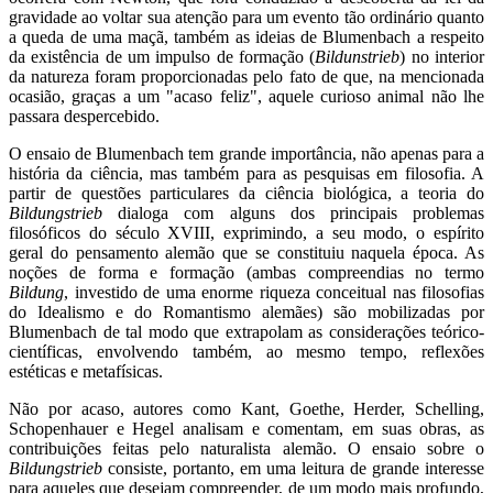
gravidade ao voltar sua atenção para um evento tão ordinário quanto
a queda de uma maçã, também as ideias de Blumenbach a respeito
da existência de um impulso de formação (
Bildunstrieb
) no interior
da natureza foram proporcionadas pelo fato de que, na mencionada
ocasião, graças a um "acaso feliz", aquele curioso animal não lhe
passara despercebido.
O ensaio de Blumenbach tem grande importância, não apenas para a
história da ciência, mas também para as pesquisas em filosofia. A
partir de questões particulares da ciência biológica, a teoria do
Bildungstrieb
dialoga com alguns dos principais problemas
filosóficos do século XVIII, exprimindo, a seu modo, o espírito
geral do pensamento alemão que se constituiu naquela época. As
noções de forma e formação (ambas compreendias no termo
Bildung
, investido de uma enorme riqueza conceitual nas filosofias
do Idealismo e do Romantismo alemães) são mobilizadas por
Blumenbach de tal modo que extrapolam as considerações teórico-
científicas, envolvendo também, ao mesmo tempo, reflexões
estéticas e metafísicas.
Não por acaso, autores como Kant, Goethe, Herder, Schelling,
Schopenhauer e Hegel analisam e comentam, em suas obras, as
contribuições feitas pelo naturalista alemão. O ensaio sobre o
Bildungstrieb
consiste, portanto, em uma leitura de grande interesse
para aqueles que desejam compreender, de um modo mais profundo,