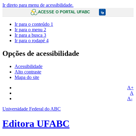
Ir direto para menu de acessibilidade.
ACESSE O PORTAL UFABC
Ir para o conteúdo
1
Ir para o menu
2
Ir para a busca
3
Ir para o rodapé
4
Opções de acessibilidade
Acessibilidade
Alto contraste
Mapa do site
A+
A
A-
Universidade Federal do ABC
Editora UFABC