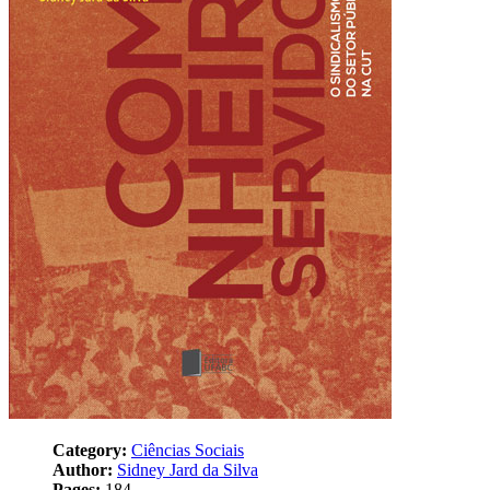
Category:
Ciências Sociais
Author:
Sidney Jard da Silva
Pages:
184