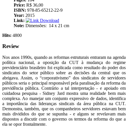
Price:
R$ 36,00
ISBN:
978-85-65212-22-9
Year:
2015
Link:
Download
Note:
Dimensões: ‎ 14 x 21 cm
Hits:
4800
Review
Nos anos 1990s, quando as reformas estruturais entraram na agenda
política nacional, a oposição da CUT à mudança do regime
previdenciário brasileiro foi explicada como resultado do poder dos
sindicatos do setor público sobre as decisões da central que os
abrigava. Assim, o “corporativismo” dos sindicatos de servidores
públicos seria o principal responsável pela paralisação da reforma da
previdência pública. Contrário a tal interpretação - e apoiado em
cuidadosa pesquisa - Sidney Jard mostra uma realidade bem mais
complexa. Ao manejar um conjunto expressivo de dados, identifica
a importância das lideranças sindicais da área pública na CUT.
Demonstra, também, que os companheiros servidores estavam bem
mais divididos do que se supunha - e alguns se revelavam mais
dispostos a discutir com o governo os termos da reforma do que a
ela se opor frontalmente.