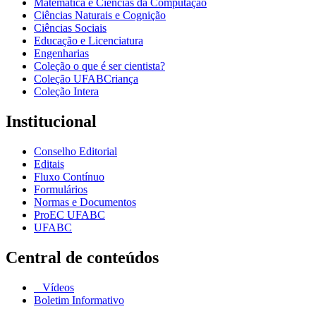
Matemática e Ciências da Computação
Ciências Naturais e Cognição
Ciências Sociais
Educação e Licenciatura
Engenharias
Coleção o que é ser cientista?
Coleção UFABCriança
Coleção Intera
Institucional
Conselho Editorial
Editais
Fluxo Contínuo
Formulários
Normas e Documentos
ProEC UFABC
UFABC
Central de conteúdos
Vídeos
Boletim Informativo