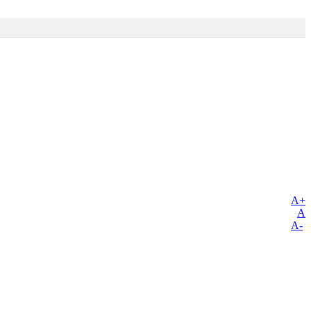
A+
A
A-