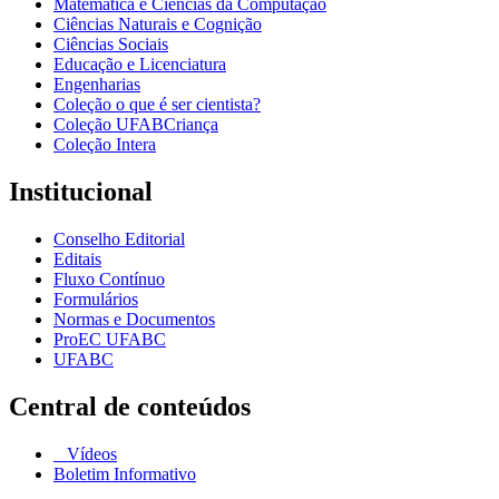
Matemática e Ciências da Computação
Ciências Naturais e Cognição
Ciências Sociais
Educação e Licenciatura
Engenharias
Coleção o que é ser cientista?
Coleção UFABCriança
Coleção Intera
Institucional
Conselho Editorial
Editais
Fluxo Contínuo
Formulários
Normas e Documentos
ProEC UFABC
UFABC
Central de conteúdos
Vídeos
Boletim Informativo