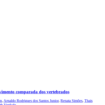
lvimento comparada dos vertebrados
an
,
Arnaldo Rodrigues dos Santos Junior
,
Renata Simões
,
Thais
th Verdade