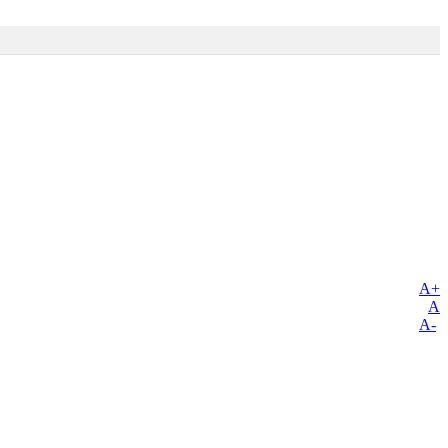
A+
A
A-