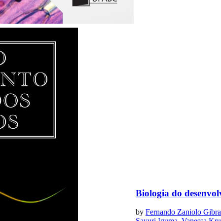
Biologia do desenvo
by
Fernando Zaniolo Gibr
Sayuri Iguma
,
Vanessa Kru