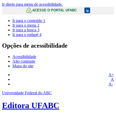
Ir direto para menu de acessibilidade.
ACESSE O PORTAL UFABC
Ir para o conteúdo
1
Ir para o menu
2
Ir para a busca
3
Ir para o rodapé
4
Opções de acessibilidade
Acessibilidade
Alto contraste
Mapa do site
A+
A
A-
Universidade Federal do ABC
Editora UFABC