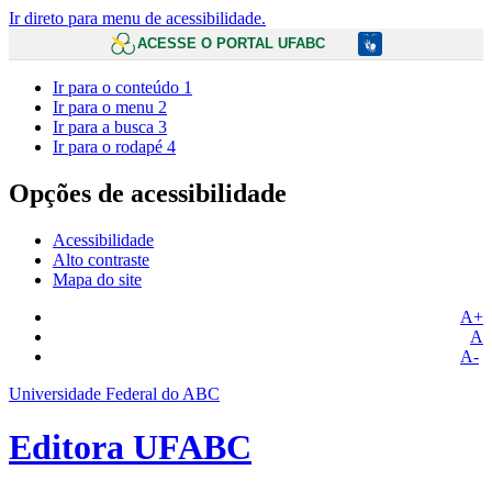
Ir direto para menu de acessibilidade.
ACESSE O PORTAL UFABC
Ir para o conteúdo
1
Ir para o menu
2
Ir para a busca
3
Ir para o rodapé
4
Opções de acessibilidade
Acessibilidade
Alto contraste
Mapa do site
A+
A
A-
Universidade Federal do ABC
Editora UFABC