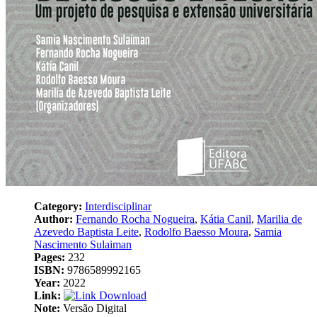
Category:
Interdisciplinar
Author:
Fernando Rocha Nogueira
,
Kátia Canil
,
Marilia de
Azevedo Baptista Leite
,
Rodolfo Baesso Moura
,
Samia
Nascimento Sulaiman
Pages:
232
ISBN:
9786589992165
Year:
2022
Link:
Download
Note:
Versão Digital