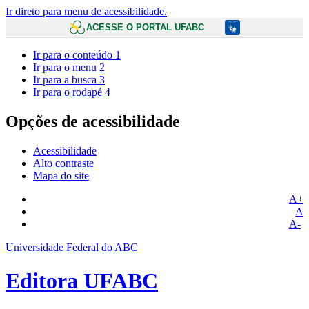
Ir direto para menu de acessibilidade.
ACESSE O PORTAL UFABC
Ir para o conteúdo
1
Ir para o menu
2
Ir para a busca
3
Ir para o rodapé
4
Opções de acessibilidade
Acessibilidade
Alto contraste
Mapa do site
A+
A
A-
Universidade Federal do ABC
Editora UFABC