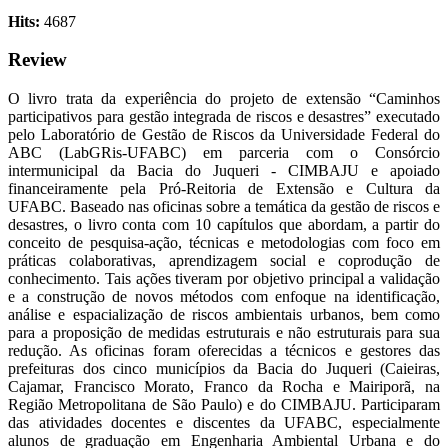
Hits:
4687
Review
O livro trata da experiência do projeto de extensão “Caminhos
participativos para gestão integrada de riscos e desastres” executado
pelo Laboratório de Gestão de Riscos da Universidade Federal do
ABC (LabGRis-UFABC) em parceria com o Consórcio
intermunicipal da Bacia do Juqueri - CIMBAJU e apoiado
financeiramente pela Pró-Reitoria de Extensão e Cultura da
UFABC. Baseado nas oficinas sobre a temática da gestão de riscos e
desastres, o livro conta com 10 capítulos que abordam, a partir do
conceito de pesquisa-ação, técnicas e metodologias com foco em
práticas colaborativas, aprendizagem social e coprodução de
conhecimento. Tais ações tiveram por objetivo principal a validação
e a construção de novos métodos com enfoque na identificação,
análise e espacialização de riscos ambientais urbanos, bem como
para a proposição de medidas estruturais e não estruturais para sua
redução. As oficinas foram oferecidas a técnicos e gestores das
prefeituras dos cinco municípios da Bacia do Juqueri (Caieiras,
Cajamar, Francisco Morato, Franco da Rocha e Mairiporã, na
Região Metropolitana de São Paulo) e do CIMBAJU. Participaram
das atividades docentes e discentes da UFABC, especialmente
alunos de graduação em Engenharia Ambiental Urbana e do