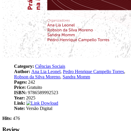
Category:
Ciências Sociais
Author:
Ana Lia Leonel
,
Pedro Henrique Campello Torres
,
Robson da Silva Moreno
,
Sandra Momm
Pages:
242
Price:
Gratuito
ISBN:
9786589992523
Year:
2025
Link:
Dowload
Note:
Versão Digital
Hits:
476
Review