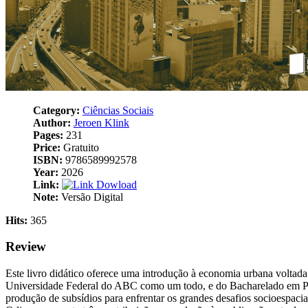
Category:
Ciências Sociais
Author:
Jeroen Klink
Pages:
231
Price:
Gratuito
ISBN:
9786589992578
Year:
2026
Link:
Dowload
Note:
Versão Digital
Hits:
365
Review
Este livro didático oferece uma introdução à economia urbana voltad
Universidade Federal do ABC como um todo, e do Bacharelado em Planeja
produção de subsídios para enfrentar os grandes desafios socioespaci