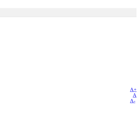
A+
A
A-