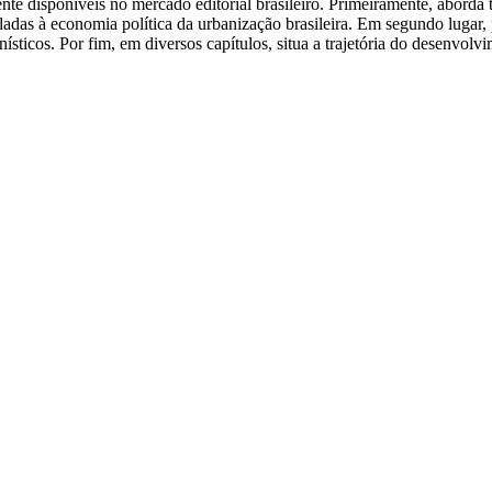
ente disponíveis no mercado editorial brasileiro. Primeiramente, abord
das à economia política da urbanização brasileira. Em segundo lugar, 
sticos. Por fim, em diversos capítulos, situa a trajetória do desenvolvi