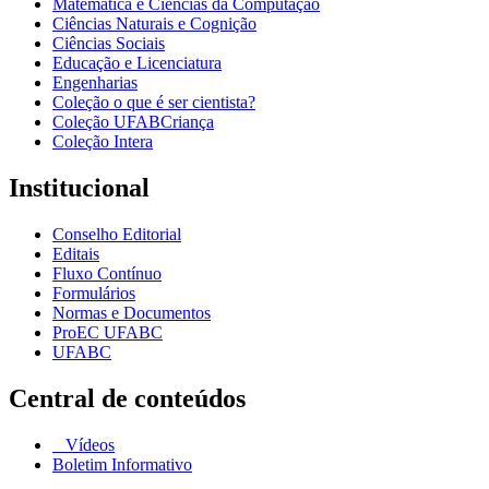
Matemática e Ciências da Computação
Ciências Naturais e Cognição
Ciências Sociais
Educação e Licenciatura
Engenharias
Coleção o que é ser cientista?
Coleção UFABCriança
Coleção Intera
Institucional
Conselho Editorial
Editais
Fluxo Contínuo
Formulários
Normas e Documentos
ProEC UFABC
UFABC
Central de conteúdos
Vídeos
Boletim Informativo