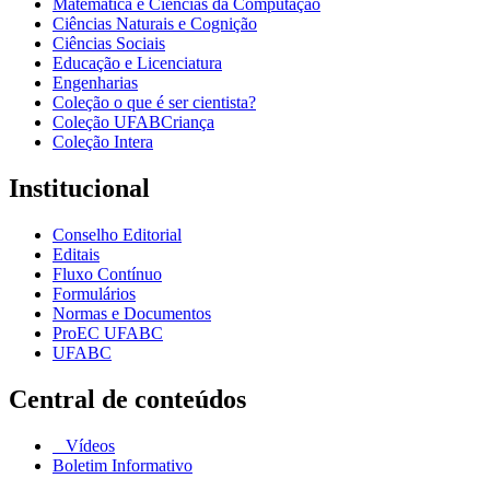
Matemática e Ciências da Computação
Ciências Naturais e Cognição
Ciências Sociais
Educação e Licenciatura
Engenharias
Coleção o que é ser cientista?
Coleção UFABCriança
Coleção Intera
Institucional
Conselho Editorial
Editais
Fluxo Contínuo
Formulários
Normas e Documentos
ProEC UFABC
UFABC
Central de conteúdos
Vídeos
Boletim Informativo