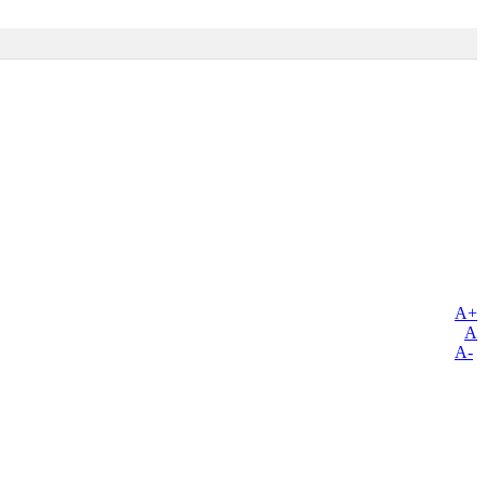
A+
A
A-