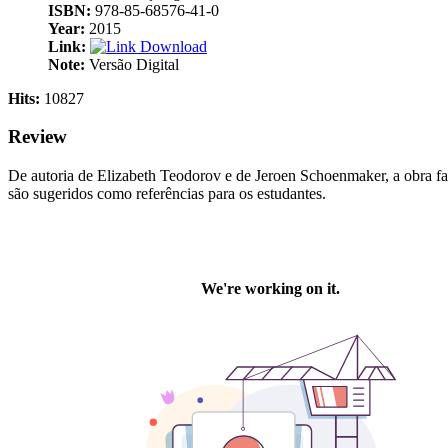
ISBN:
978-85-68576-41-0
Year:
2015
Link:
Download
Note:
Versão Digital
Hits:
10827
Review
De autoria de Elizabeth Teodorov e de Jeroen Schoenmaker, a obra faz
são sugeridos como referências para os estudantes.