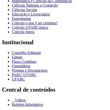
Matemática e Ciências da Computação
Ciências Naturais e Cognição
Ciências Sociais
Educação e Licenciatura
Engenharias
Coleção o que é ser cientista?
Coleção UFABCriança
Coleção Intera
Institucional
Conselho Editorial
Editais
Fluxo Contínuo
Formulários
Normas e Documentos
ProEC UFABC
UFABC
Central de conteúdos
Vídeos
Boletim Informativo