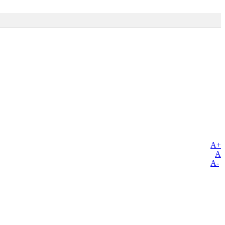
A+
A
A-