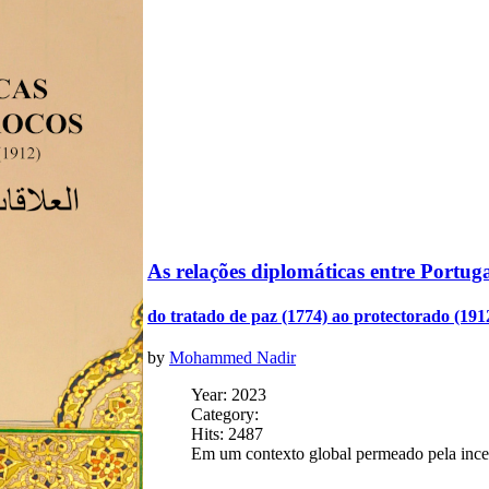
As relações diplomáticas entre Portug
do tratado de paz (1774) ao protectorado (191
by
Mohammed Nadir
Year: 2023
Category:
Hits: 2487
Em um contexto global permeado pela incert