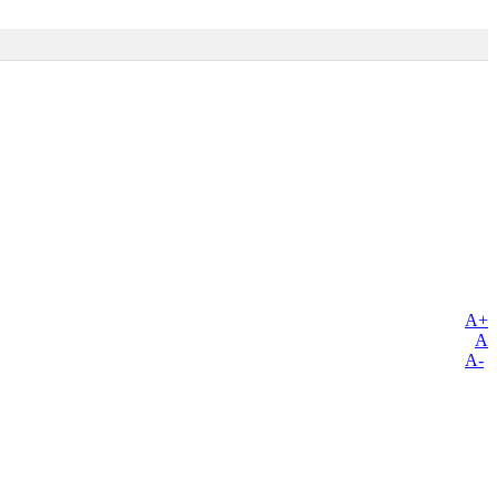
A+
A
A-