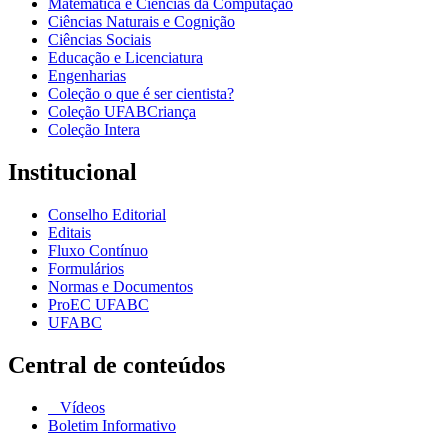
Matemática e Ciências da Computação
Ciências Naturais e Cognição
Ciências Sociais
Educação e Licenciatura
Engenharias
Coleção o que é ser cientista?
Coleção UFABCriança
Coleção Intera
Institucional
Conselho Editorial
Editais
Fluxo Contínuo
Formulários
Normas e Documentos
ProEC UFABC
UFABC
Central de conteúdos
Vídeos
Boletim Informativo