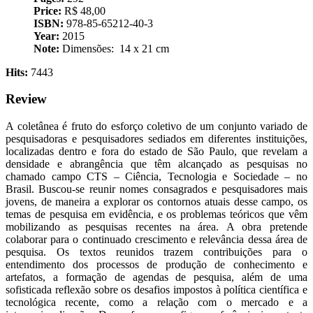
Price:
R$ 48,00
ISBN:
978-85-65212-40-3
Year:
2015
Note:
Dimensões: ‎ 14 x 21 cm
Hits:
7443
Review
A coletânea é fruto do esforço coletivo de um conjunto variado de
pesquisadoras e pesquisadores sediados em diferentes instituições,
localizadas dentro e fora do estado de São Paulo, que revelam a
densidade e abrangência que têm alcançado as pesquisas no
chamado campo CTS – Ciência, Tecnologia e Sociedade – no
Brasil. Buscou-se reunir nomes consagrados e pesquisadores mais
jovens, de maneira a explorar os contornos atuais desse campo, os
temas de pesquisa em evidência, e os problemas teóricos que vêm
mobilizando as pesquisas recentes na área. A obra pretende
colaborar para o continuado crescimento e relevância dessa área de
pesquisa. Os textos reunidos trazem contribuições para o
entendimento dos processos de produção de conhecimento e
artefatos, a formação de agendas de pesquisa, além de uma
sofisticada reflexão sobre os desafios impostos à política científica e
tecnológica recente, como a relação com o mercado e a