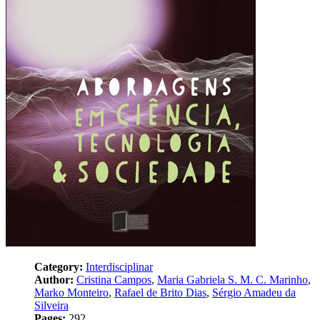
Category:
Interdisciplinar
Author:
Cristina Campos
,
Maria Gabriela S. M. C. Marinho
,
Marko Monteiro
,
Rafael de Brito Dias
,
Sérgio Amadeu da
Silveira
Pages:
292