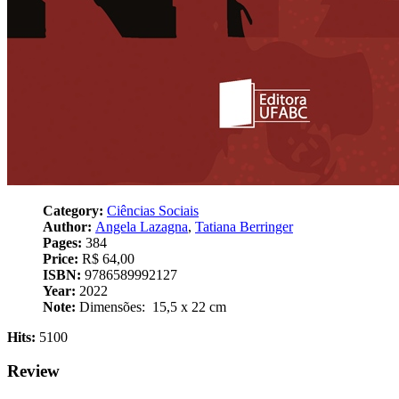
Category:
Ciências Sociais
Author:
Angela Lazagna
,
Tatiana Berringer
Pages:
384
Price:
R$ 64,00
ISBN:
9786589992127
Year:
2022
Note:
Dimensões: ‎ 15,5 x 22 cm
Hits:
5100
Review