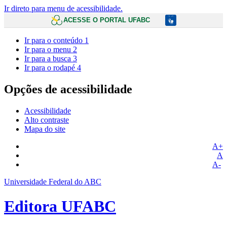
Ir direto para menu de acessibilidade.
ACESSE O PORTAL UFABC
Ir para o conteúdo
1
Ir para o menu
2
Ir para a busca
3
Ir para o rodapé
4
Opções de acessibilidade
Acessibilidade
Alto contraste
Mapa do site
A+
A
A-
Universidade Federal do ABC
Editora UFABC