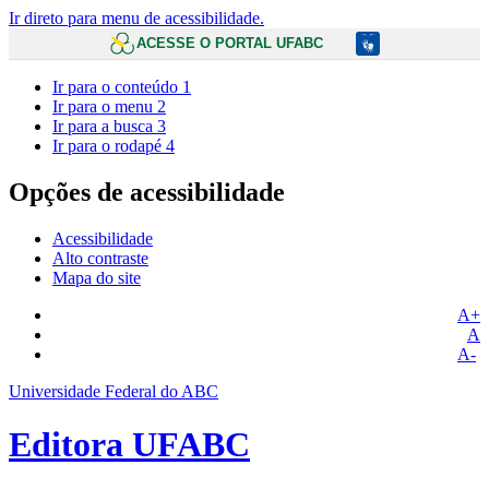
Ir direto para menu de acessibilidade.
ACESSE O PORTAL UFABC
Ir para o conteúdo
1
Ir para o menu
2
Ir para a busca
3
Ir para o rodapé
4
Opções de acessibilidade
Acessibilidade
Alto contraste
Mapa do site
A+
A
A-
Universidade Federal do ABC
Editora UFABC