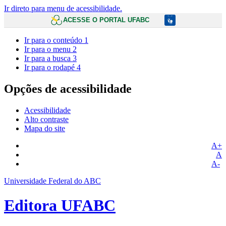
Ir direto para menu de acessibilidade.
ACESSE O PORTAL UFABC
Ir para o conteúdo
1
Ir para o menu
2
Ir para a busca
3
Ir para o rodapé
4
Opções de acessibilidade
Acessibilidade
Alto contraste
Mapa do site
A+
A
A-
Universidade Federal do ABC
Editora UFABC