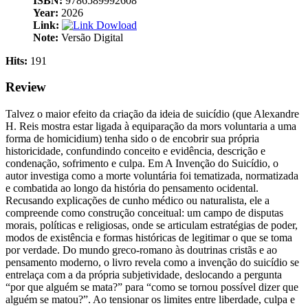
ISBN:
9786589992608
Year:
2026
Link:
Dowload
Note:
Versão Digital
Hits:
191
Review
Talvez o maior efeito da criação da ideia de suicídio (que Alexandre
H. Reis mostra estar ligada à equiparação da mors voluntaria a uma
forma de homicidium) tenha sido o de encobrir sua própria
historicidade, confundindo conceito e evidência, descrição e
condenação, sofrimento e culpa. Em A Invenção do Suicídio, o
autor investiga como a morte voluntária foi tematizada, normatizada
e combatida ao longo da história do pensamento ocidental.
Recusando explicações de cunho médico ou naturalista, ele a
compreende como construção conceitual: um campo de disputas
morais, políticas e religiosas, onde se articulam estratégias de poder,
modos de existência e formas históricas de legitimar o que se toma
por verdade. Do mundo greco-romano às doutrinas cristãs e ao
pensamento moderno, o livro revela como a invenção do suicídio se
entrelaça com a da própria subjetividade, deslocando a pergunta
“por que alguém se mata?” para “como se tornou possível dizer que
alguém se matou?”. Ao tensionar os limites entre liberdade, culpa e