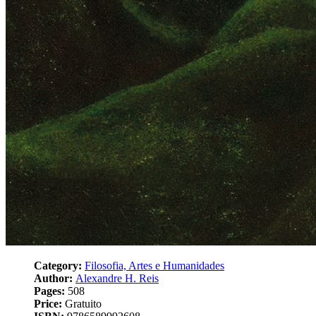
Category:
Filosofia, Artes e Humanidades
Author:
Alexandre H. Reis
Pages:
508
Price:
Gratuito