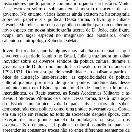
historiadores que forjaram e continuam forjando sua história. Muito
já se escreveu sobre o soberano em si mesmo ou acerca de seu
governo. No entanto, várias lacunas ainda existem na historiografia
sobre seu papel e sua política. Dessa forma, o livro que Juliana
Gesuelli Meirelles apresenta ao público contribui para preencher um
novo espaço em nossa historiografia acerca de D. João, cuja figura
ocupa um lugar especial no imaginário dos brasileiros, como
salientou o antropólogo Roberto DaMatta.
Jovem historiadora, que há alguns anos trabalha com temáticas que
envolvem o período joanino no Brasil, Juliana traz agora um olhar
inovador sobre os diversos sentidos da política cultural durante a
governança de D. João no mundo luso-brasileiro entre os anos de
1792-1821. Demonstra grande sensibilidade ao analisar, a partir da
ótica da ilustração luso-brasileira, as especificidades da política
cultural joanina por meio de quatro pontos fundamentais desse
conjunto tanto em Lisboa quanto no Rio de Janeiro: a imprensa
interatlântica, os Reais teatros, as Reais Academias Militares e as
Reais Bibliotecas Públicas da Corte. Dessa forma, traz à luz a ação
do Estado monárquico voltada para tais espaços de saber,
demonstrando essa política como uma prática governativa da Coroa
em sua ação em relação ao todo da sociedade daquela época, com
exceção de uma grande parcela da população, ou seja, a dos
escravos. No entanto, tal política cultural contribuiu para se
apreender as constantes trocas não só entre diferentes segmentos da