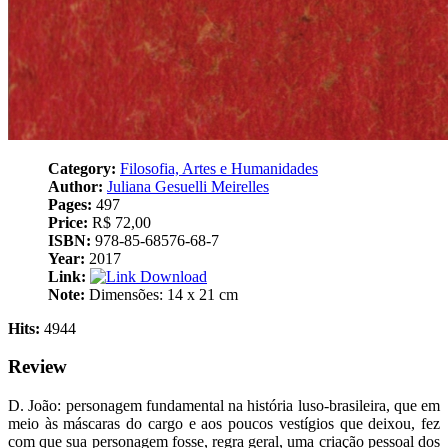
Category:
Filosofia, Artes e Humanidades
Author:
Juliana Gesuelli Meirelles
Pages:
497
Price:
R$ 72,00
ISBN:
978-85-68576-68-7
Year:
2017
Link:
Download
Note:
Dimensões: ‎14 x 21 cm
Hits:
4944
Review
D. João: personagem fundamental na história luso-brasileira, que em
meio às máscaras do cargo e aos poucos vestígios que deixou, fez
com que sua personagem fosse, regra geral, uma criação pessoal dos