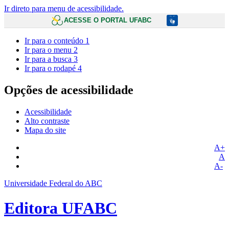
Ir direto para menu de acessibilidade.
ACESSE O PORTAL UFABC
Ir para o conteúdo
1
Ir para o menu
2
Ir para a busca
3
Ir para o rodapé
4
Opções de acessibilidade
Acessibilidade
Alto contraste
Mapa do site
A+
A
A-
Universidade Federal do ABC
Editora UFABC