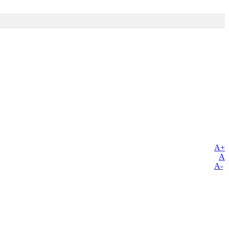
A+
A
A-