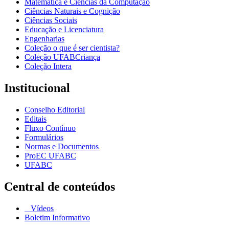
Matemática e Ciências da Computação
Ciências Naturais e Cognição
Ciências Sociais
Educação e Licenciatura
Engenharias
Coleção o que é ser cientista?
Coleção UFABCriança
Coleção Intera
Institucional
Conselho Editorial
Editais
Fluxo Contínuo
Formulários
Normas e Documentos
ProEC UFABC
UFABC
Central de conteúdos
Vídeos
Boletim Informativo