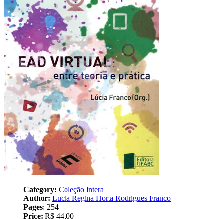
Category:
Coleção Intera
Author:
Lucia Regina Horta Rodrigues Franco
Pages:
254
Price:
R$ 44,00