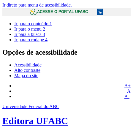
Ir direto para menu de acessibilidade.
ACESSE O PORTAL UFABC
Ir para o conteúdo
1
Ir para o menu
2
Ir para a busca
3
Ir para o rodapé
4
Opções de acessibilidade
Acessibilidade
Alto contraste
Mapa do site
A+
A
A-
Universidade Federal do ABC
Editora UFABC