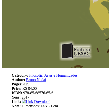
Category:
Filosofia, Artes e Humanidades
Author:
Bruno Nadai
Pages:
425
Price:
R$ 84,00
ISBN:
978-85-68576-65-6
Year:
2017
Link:
Download
Note:
Dimensões: ‎14 x 21 cm