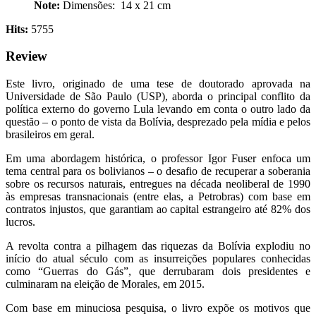
Note:
Dimensões: ‎ 14 x 21 cm
Hits:
5755
Review
Este livro, originado de uma tese de doutorado aprovada na
Universidade de São Paulo (USP), aborda o principal conflito da
política externo do governo Lula levando em conta o outro lado da
questão – o ponto de vista da Bolívia, desprezado pela mídia e pelos
brasileiros em geral.
Em uma abordagem histórica, o professor Igor Fuser enfoca um
tema central para os bolivianos – o desafio de recuperar a soberania
sobre os recursos naturais, entregues na década neoliberal de 1990
às empresas transnacionais (entre elas, a Petrobras) com base em
contratos injustos, que garantiam ao capital estrangeiro até 82% dos
lucros.
A revolta contra a pilhagem das riquezas da Bolívia explodiu no
início do atual século com as insurreições populares conhecidas
como “Guerras do Gás”, que derrubaram dois presidentes e
culminaram na eleição de Morales, em 2015.
Com base em minuciosa pesquisa, o livro expõe os motivos que