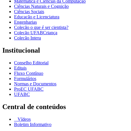
Matemática e Ciências da Computação
Ciências Naturais e Cognição
Ciências Sociais
Educação e Licenciatura
Engenharias
Coleção o que é ser cientista?
Coleção UFABCriança
Coleção Intera
Institucional
Conselho Editorial
Editais
Fluxo Contínuo
Formulários
Normas e Documentos
ProEC UFABC
UFABC
Central de conteúdos
Vídeos
Boletim Informativo