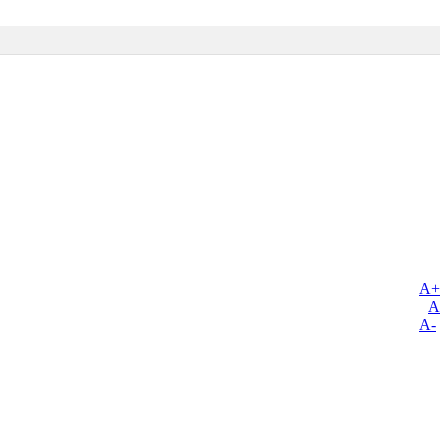
A+
A
A-