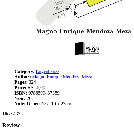
Category:
Engenharias
Author:
Magno Enrique Mendoza Meza
Pages:
324
Price:
R$ 56,00
ISBN:
9786599437359
Year:
2021
Note:
Dimensões: ‎ 16 x 23 cm
Hits:
4373
Review