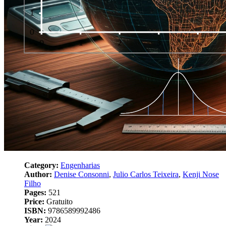
Category:
Engenharias
Author:
Denise Consonni
,
Julio Carlos Teixeira
,
Kenji Nose
Filho
Pages:
521
Price:
Gratuito
ISBN:
9786589992486
Year:
2024