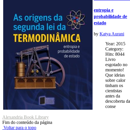
entropia e
probabilidade de
estado
by
Katya Aurani
Year: 2015
Category:
Hits: 8044
Livro
esgotado no
momento!
Que ideias
sobre calor
tinham os
cientistas
antes da
descoberta d
conse
Alexandria Book Library
Fim do conteúdo da página
Voltar para o topo