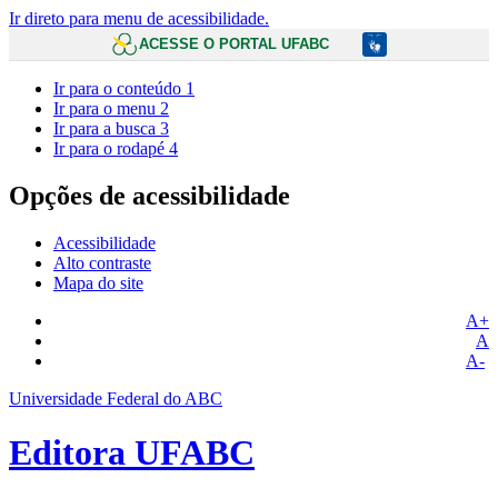
Ir direto para menu de acessibilidade.
ACESSE O PORTAL UFABC
Ir para o conteúdo
1
Ir para o menu
2
Ir para a busca
3
Ir para o rodapé
4
Opções de acessibilidade
Acessibilidade
Alto contraste
Mapa do site
A+
A
A-
Universidade Federal do ABC
Editora UFABC