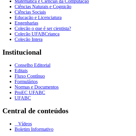
Matemática e Ciências da Computação
Ciências Naturais e Cognição
Ciências Sociais
Educação e Licenciatura
Engenharias
Coleção o que é ser cientista?
Coleção UFABCriança
Coleção Intera
Institucional
Conselho Editorial
Editais
Fluxo Contínuo
Formulários
Normas e Documentos
ProEC UFABC
UFABC
Central de conteúdos
Vídeos
Boletim Informativo