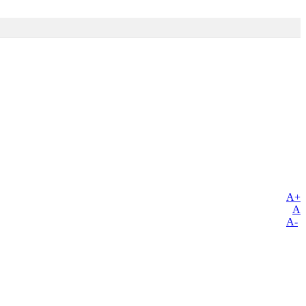
A+
A
A-