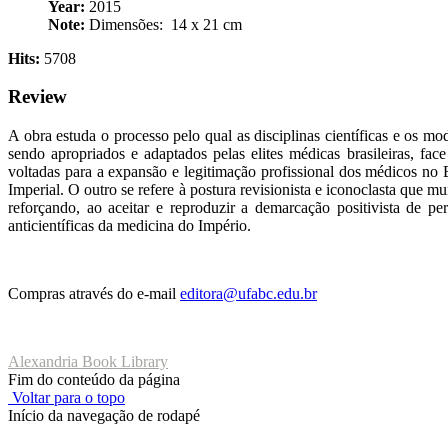
Year:
2015
Note:
Dimensões: ‎ 14 x 21 cm
Hits:
5708
Review
A obra estuda o processo pelo qual as disciplinas científicas e os 
sendo apropriados e adaptados pelas elites médicas brasileiras, fac
voltadas para a expansão e legitimação profissional dos médicos no B
Imperial. O outro se refere à postura revisionista e iconoclasta que mu
reforçando, ao aceitar e reproduzir a demarcação positivista de p
anticientíficas da medicina do Império.
Compras através do e-mail
editora@ufabc.edu.br
Alexandria Book Library
Fim do conteúdo da página
Voltar para o topo
Início da navegação de rodapé