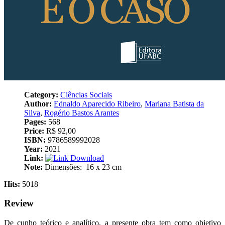
Category:
Ciências Sociais
Author:
Ednaldo Aparecido Ribeiro
,
Mariana Batista da
Silva
,
Rogério Bastos Arantes
Pages:
568
Price:
R$ 92,00
ISBN:
9786589992028
Year:
2021
Link:
Download
Note:
Dimensões: ‎ 16 x 23 cm
Hits:
5018
Review
De cunho teórico e analítico, a presente obra tem como objetivo