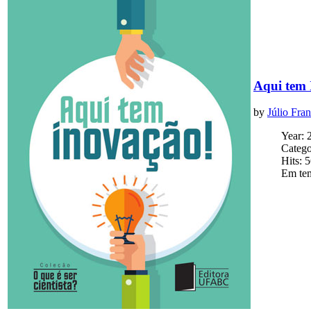
Aqui tem 
by
Júlio Fra
Year: 
Catego
Hits: 
Em tem