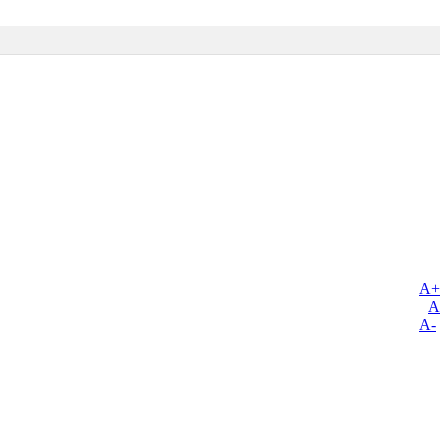
A+
A
A-