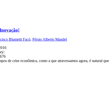
Inovação!
ncisco Blumetti Facó
,
Pérsio Alberto Mandel
2016
ry:
5676
pos de crise econômica, como a que atravessamos agora, é natural que