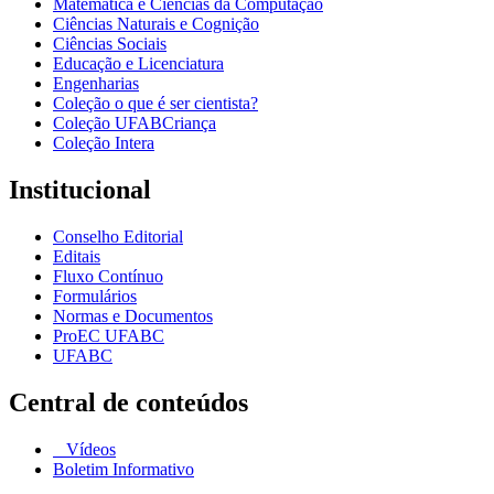
Matemática e Ciências da Computação
Ciências Naturais e Cognição
Ciências Sociais
Educação e Licenciatura
Engenharias
Coleção o que é ser cientista?
Coleção UFABCriança
Coleção Intera
Institucional
Conselho Editorial
Editais
Fluxo Contínuo
Formulários
Normas e Documentos
ProEC UFABC
UFABC
Central de conteúdos
Vídeos
Boletim Informativo