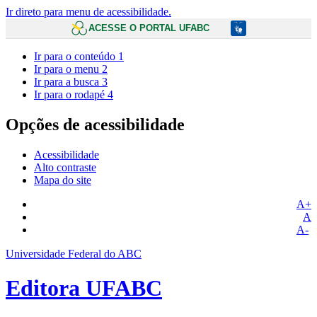
Ir direto para menu de acessibilidade.
ACESSE O PORTAL UFABC
Ir para o conteúdo
1
Ir para o menu
2
Ir para a busca
3
Ir para o rodapé
4
Opções de acessibilidade
Acessibilidade
Alto contraste
Mapa do site
A+
A
A-
Universidade Federal do ABC
Editora UFABC