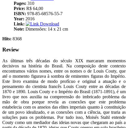
Pages:
310
Price:
R$ 64,00
ISBN:
978-85-68576-55-7
Year:
2016
Link:
Download
Note:
Dimensões: ‎14 x 21 cm
Hits:
8368
Review
As últimas três décadas do século XIX marcaram momentos
decisivos na história do Brasil. Na composição deste contexto
encontramos vários nomes, entre os nomes o de Louis Couty, que
até o momento figurava à sombra de eminentes figuras do Império.
Este livro examina de modo profícuo e original a atuação e o
pensamento do cientista francês Louis Couty entre as décadas de
1870 e 1890. Louis Couty e o Império do Brasil (1871-1891), é um
livro que nos auxilia na compreensão do imbricado problema da
mão de obra porque revela as conexões que este problema
estabelecia com os anseios das elites imperiais quanto à constituição
de um povo idealizado, e as conexões com a ciência, que traria as
soluções para os problemas. Por tudo isso, Moisés Stahl entende
Couty como um mediador das ideias novas que chegaram ao país a
partir da década de 1870, ideias que Couty operou em solo brasileiro