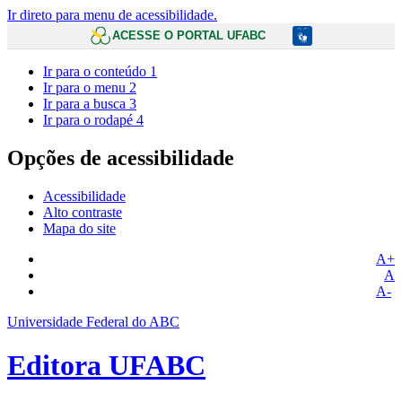
Ir direto para menu de acessibilidade.
ACESSE O PORTAL UFABC
Ir para o conteúdo
1
Ir para o menu
2
Ir para a busca
3
Ir para o rodapé
4
Opções de acessibilidade
Acessibilidade
Alto contraste
Mapa do site
A+
A
A-
Universidade Federal do ABC
Editora UFABC