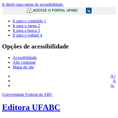
Ir direto para menu de acessibilidade.
ACESSE O PORTAL UFABC
Ir para o conteúdo
1
Ir para o menu
2
Ir para a busca
3
Ir para o rodapé
4
Opções de acessibilidade
Acessibilidade
Alto contraste
Mapa do site
A+
A
A-
Universidade Federal do ABC
Editora UFABC