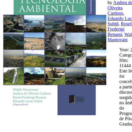
by
Andrea d
Oliveira
Cardoso
,
Eduardo Luc
Subtil
,
Rosel
Frederigi
Benassi
,
Wal
Mantovani
Year: 
Catego
Hits:
11444
Este li
foi
conce
a parti
discus
surgid
no âmb
do
Progr
de Pós
Gradu