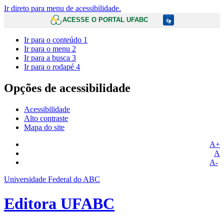
Ir direto para menu de acessibilidade.
ACESSE O PORTAL UFABC
Ir para o conteúdo
1
Ir para o menu
2
Ir para a busca
3
Ir para o rodapé
4
Opções de acessibilidade
Acessibilidade
Alto contraste
Mapa do site
A+
A
A-
Universidade Federal do ABC
Editora UFABC