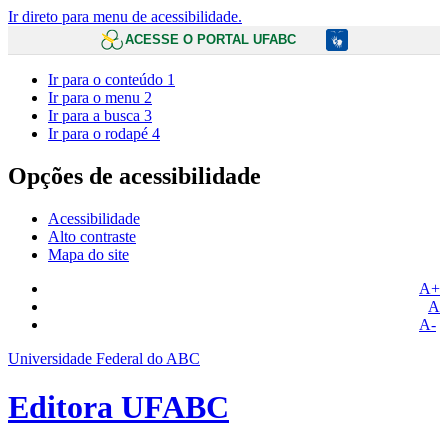
Ir direto para menu de acessibilidade.
ACESSE O PORTAL UFABC
Ir para o conteúdo
1
Ir para o menu
2
Ir para a busca
3
Ir para o rodapé
4
Opções de acessibilidade
Acessibilidade
Alto contraste
Mapa do site
A+
A
A-
Universidade Federal do ABC
Editora UFABC