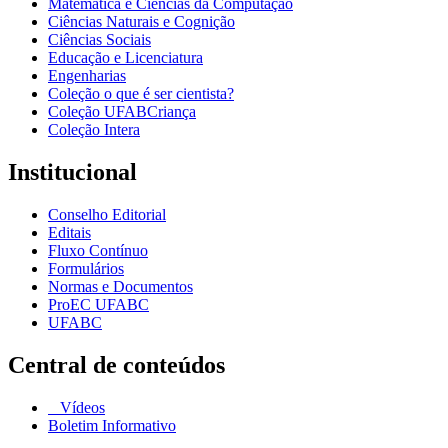
Matemática e Ciências da Computação
Ciências Naturais e Cognição
Ciências Sociais
Educação e Licenciatura
Engenharias
Coleção o que é ser cientista?
Coleção UFABCriança
Coleção Intera
Institucional
Conselho Editorial
Editais
Fluxo Contínuo
Formulários
Normas e Documentos
ProEC UFABC
UFABC
Central de conteúdos
Vídeos
Boletim Informativo