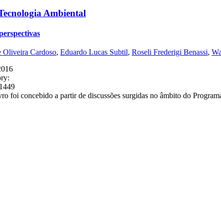
 Tecnologia Ambiental
perspectivas
 Oliveira Cardoso
,
Eduardo Lucas Subtil
,
Roseli Frederigi Benassi
,
Wa
2016
ry:
11449
ivro foi concebido a partir de discussões surgidas no âmbito do Progr