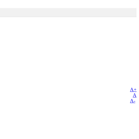
A+
A
A-