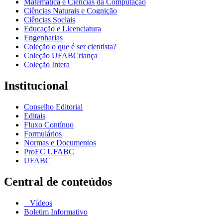
Matemática e Ciências da Computação
Ciências Naturais e Cognição
Ciências Sociais
Educação e Licenciatura
Engenharias
Coleção o que é ser cientista?
Coleção UFABCriança
Coleção Intera
Institucional
Conselho Editorial
Editais
Fluxo Contínuo
Formulários
Normas e Documentos
ProEC UFABC
UFABC
Central de conteúdos
Vídeos
Boletim Informativo