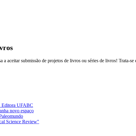
ivros
ceitar submissão de projetos de livros ou séries de livros! Trata-se de
 na Editora UFABC
ganha novo espaço
 Paleomundo
ical Science Review"