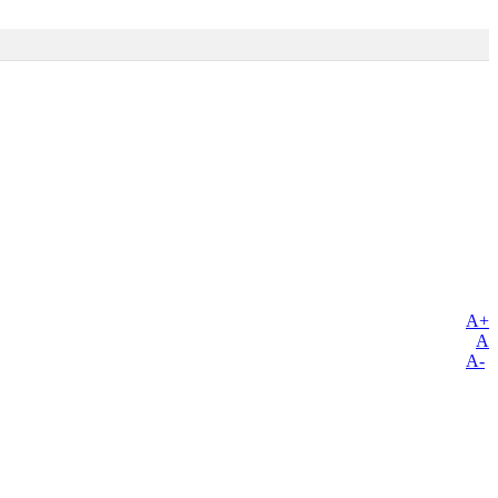
A+
A
A-