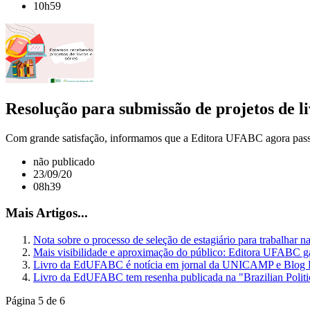
10h59
Resolução para submissão de projetos de l
Com grande satisfação, informamos que a Editora UFABC agora passa a a
não publicado
23/09/20
08h39
Mais Artigos...
Nota sobre o processo de seleção de estagiário para trabalhar
Mais visibilidade e aproximação do público: Editora UFABC 
Livro da EdUFABC é notícia em jornal da UNICAMP e Blog
Livro da EdUFABC tem resenha publicada na "Brazilian Polit
Página 5 de 6