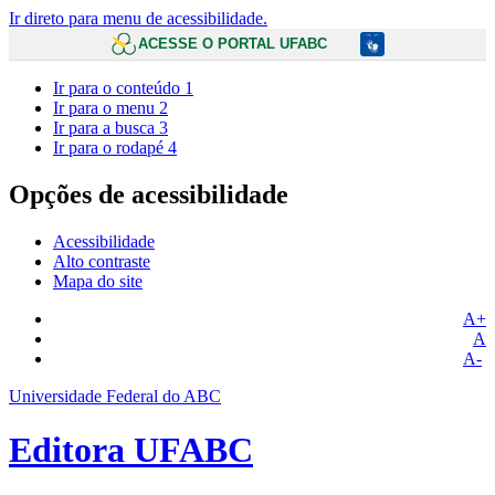
Ir direto para menu de acessibilidade.
ACESSE O PORTAL UFABC
Ir para o conteúdo
1
Ir para o menu
2
Ir para a busca
3
Ir para o rodapé
4
Opções de acessibilidade
Acessibilidade
Alto contraste
Mapa do site
A+
A
A-
Universidade Federal do ABC
Editora UFABC