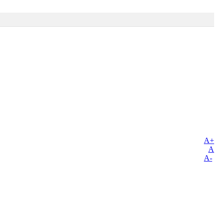
A+
A
A-