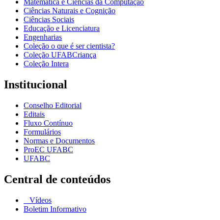
Matemática e Ciências da Computação
Ciências Naturais e Cognição
Ciências Sociais
Educação e Licenciatura
Engenharias
Coleção o que é ser cientista?
Coleção UFABCriança
Coleção Intera
Institucional
Conselho Editorial
Editais
Fluxo Contínuo
Formulários
Normas e Documentos
ProEC UFABC
UFABC
Central de conteúdos
Vídeos
Boletim Informativo