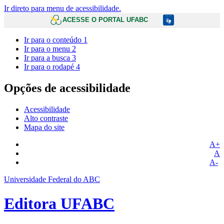
Ir direto para menu de acessibilidade.
ACESSE O PORTAL UFABC
Ir para o conteúdo
1
Ir para o menu
2
Ir para a busca
3
Ir para o rodapé
4
Opções de acessibilidade
Acessibilidade
Alto contraste
Mapa do site
A+
A
A-
Universidade Federal do ABC
Editora UFABC