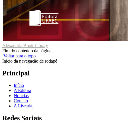
Alexandria Book Library
Fim do conteúdo da página
Voltar para o topo
Início da navegação de rodapé
Principal
Início
A Editora
Notícias
Contato
A Livraria
Redes Sociais